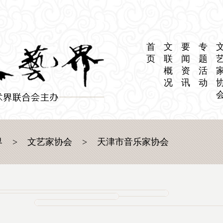
首
文
要
专
页
联
闻
题
概
资
活
况
讯
动
界
>
文艺家协会
>
天津市音乐家协会