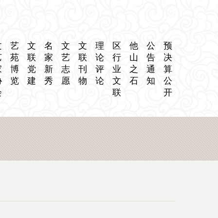
文
艺
文
名
文
文
理
区
他
公
预
艺
苑
联
家
艺
联
论
行
山
告
决
家
博
党
新
志
刊
评
业
之
通
算
协
览
建
秀
愿
物
论
文
石
知
公
会
联
开