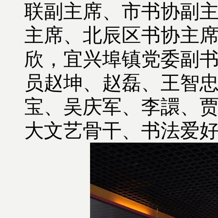
联副主席、市书协副
主席、北辰区书协主
欣，宜兴埠镇党委副
员赵坤、赵磊、王智
宝、吴庆军、李譞、
大文艺骨干、书法爱