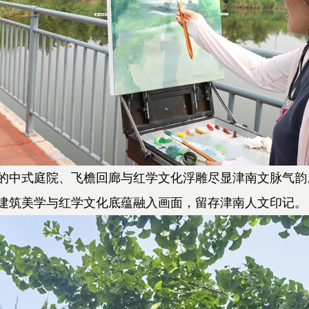
中式庭院、飞檐回廊与红学文化浮雕尽显津南文脉气韵
建筑美学与红学文化底蕴融入画面，留存津南人文印记。