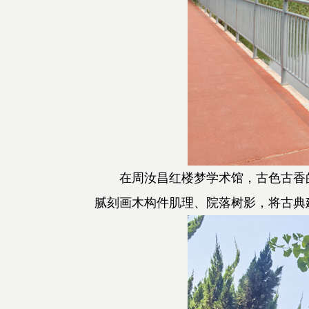
在周汝昌红楼梦学术馆，古色古香的
腻刻画木构件肌理、院落树影，将古典