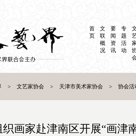
首
文
要
专
页
联
闻
题
概
资
活
况
讯
动
界
>
文艺家协会
>
天津市美术家协会
>
协会活
织画家赴津南区开展“画津