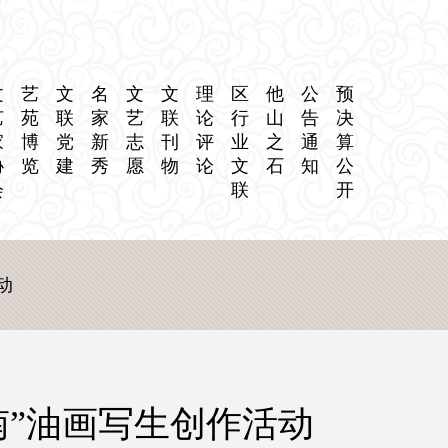
文
艺
文
名
文
文
理
区
他
公
预
艺
苑
联
家
艺
联
论
行
山
告
决
家
博
党
新
志
刊
评
业
之
通
算
协
览
建
秀
愿
物
论
文
石
知
公
会
联
开
动
南”油画写生创作活动