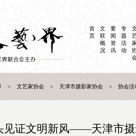
首
文
要
专
页
联
闻
题
概
资
活
况
讯
动
界
>
文艺家协会
>
天津市摄影家协会
>
协会活
头见证文明新风——天津市