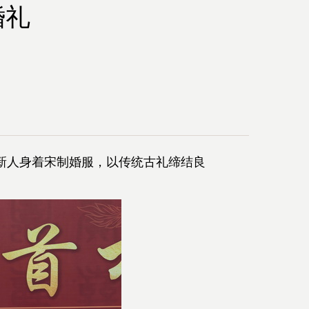
婚礼
对新人身着宋制婚服，以传统古礼缔结良