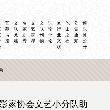
文
艺
文
名
文
文
理
区
他
公
预
艺
苑
联
家
艺
联
论
行
山
告
决
家
博
党
新
志
刊
评
业
之
通
算
协
览
建
秀
愿
物
论
文
石
知
公
会
联
开
动
摄影家协会文艺小分队助