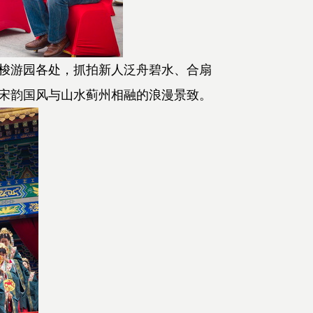
梭游园各处，抓拍新人泛舟碧水、合扇
宋韵国风与山水蓟州相融的浪漫景致。