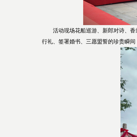
活动现场花船巡游、新郎对诗、香囊
行礼、签署婚书、三愿盟誓的珍贵瞬间