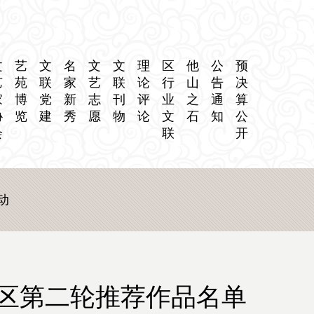
文
艺
文
名
文
文
理
区
他
公
预
艺
苑
联
家
艺
联
论
行
山
告
决
家
博
党
新
志
刊
评
业
之
通
算
协
览
建
秀
愿
物
论
文
石
知
公
会
联
开
动
区第二轮推荐作品名单