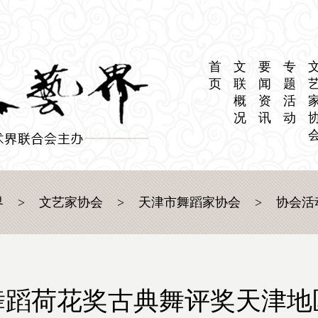
首
文
要
专
页
联
闻
题
概
资
活
况
讯
动
界
>
文艺家协会
>
天津市舞蹈家协会
>
协会活
舞蹈荷花奖古典舞评奖天津地