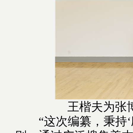
王楷夫为张
“这次编纂，秉持‘