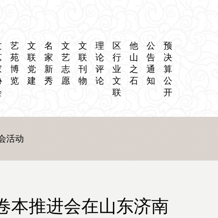
文
艺
文
名
文
文
理
区
他
公
预
艺
苑
联
家
艺
联
论
行
山
告
决
家
博
党
新
志
刊
评
业
之
通
算
协
览
建
秀
愿
物
论
文
石
知
公
会
联
开
会活动
点卷本推进会在山东济南