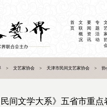
首
文
要
专
页
联
闻
题
概
资
活
况
讯
动
界
>
文艺家协会
>
天津市民间文艺家协会
>
协
中国民间文学大系》五省市重