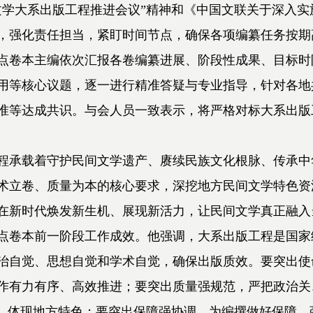
文学大系出版工程推进会议”精神和《中国文联关于深入
，强化责任担当，紧盯时间节点，确保各项编纂任务按期
点卷本主编依次汇报各卷编纂进展、阶段性成果、目标时
用等核心议题，逐一进行精准答疑与专业指导，针对各地
准等达成共识。与会人员一致表示，将严格对标大系出版
程承载着守护民间文学遗产、赓续民族文化根脉、传承中
术立卷、质量为本的核心要求，深挖地方民间文学特色资
在新时代焕发新生机、展现新活力，让民间文学真正融入
点卷本前一阶段工作成效。他强调，大系出版工程是国家
治自觉、思想自觉和学术自觉，确保出版质效。要突出使
作有力有序、高效推进；要突出质量强规范，严把政治关
段，体现地方特色；要突出保障强协调，为编撰做好保障