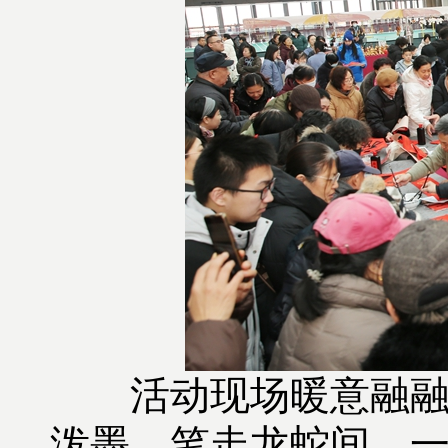
活动现场暖意融
泼墨，笔走龙蛇间，