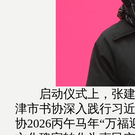
启动仪式上，张
津市书协深入践行习
协
2026
丙午马年
“
万福