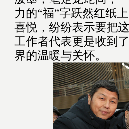
力的
“
福
”
字跃然红纸上
喜悦，纷纷表示要把
工作者代表更是收到
界的
温暖
与关怀。