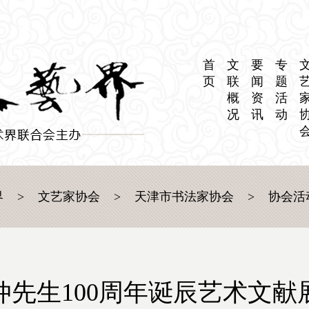
首
文
要
专
页
联
闻
题
概
资
活
况
讯
动
界
>
文艺家协会
>
天津市书法家协会
>
协会活
仲先生100周年诞辰艺术文献