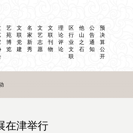
文
艺
文
名
文
文
理
区
他
公
预
艺
苑
联
家
艺
联
论
行
山
告
决
家
博
党
新
志
刊
评
业
之
通
算
协
览
建
秀
愿
物
论
文
石
知
公
会
联
开
动
展在津举行