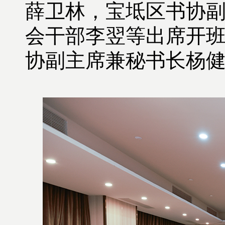
薛卫林，宝坻区书协
会干部李翌等出席开
协副主席兼秘书长杨